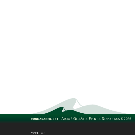
runmanager.net
-
Apoio à Gestão de Eventos Desportivos
©
2026
Eventos