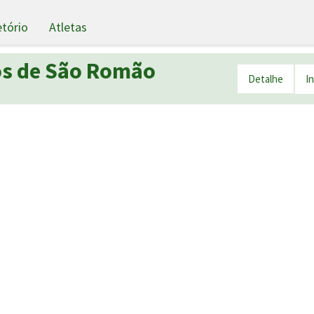
etório
Atletas
hos de São Romão
Detalhe
I