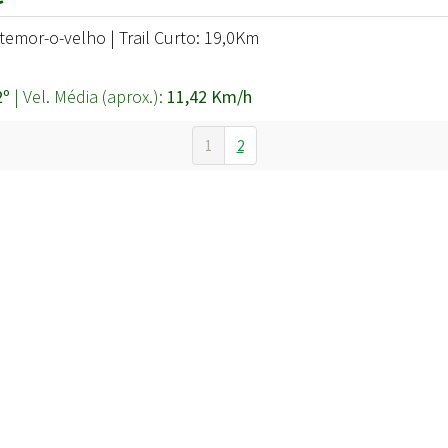
emor-o-velho | Trail Curto: 19,0Km
2º
| Vel. Média (aprox.):
11,42 Km/h
1
2