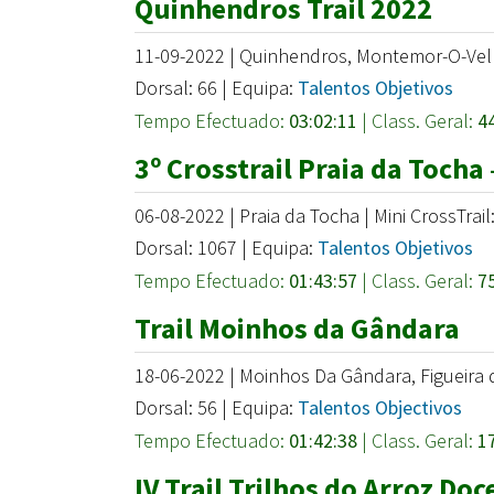
Quinhendros Trail 2022
11-09-2022 | Quinhendros, Montemor-O-Velh
Dorsal: 66 | Equipa:
Talentos Objetivos
Tempo Efectuado:
03:02:11
| Class. Geral:
4
3º Crosstrail Praia da Tocha
06-08-2022 | Praia da Tocha | Mini CrossTrai
Dorsal: 1067 | Equipa:
Talentos Objetivos
Tempo Efectuado:
01:43:57
| Class. Geral:
7
Trail Moinhos da Gândara
18-06-2022 | Moinhos Da Gândara, Figueira d
Dorsal: 56 | Equipa:
Talentos Objectivos
Tempo Efectuado:
01:42:38
| Class. Geral:
1
IV Trail Trilhos do Arroz Doc