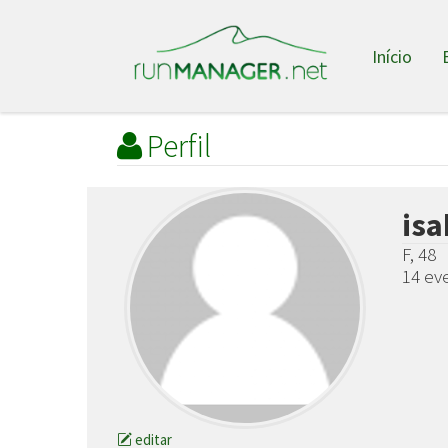
Início
Perfil
isa
F, 48
14 eve
editar