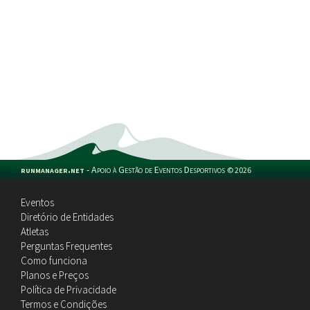
runmanager.net
-
Apoio à Gestão de Eventos Desportivos
©
2026
Eventos
Diretório de Entidades
Atletas
Perguntas Frequentes
Como funciona
Planos e Preços
Política de Privacidade
Termos e Condições