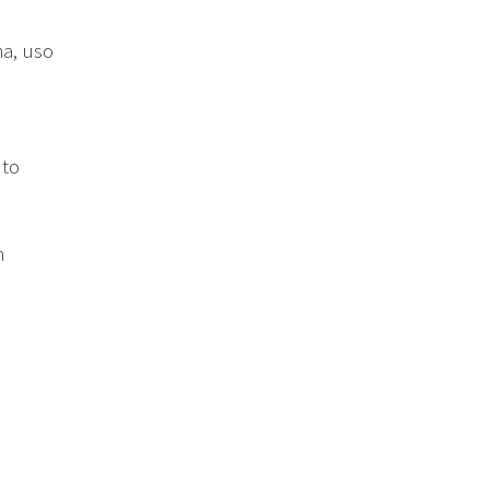
ha, uso
nto
m