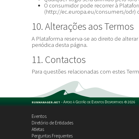
O consumidor pode recorrer à Platafor
(http://ec.europa.eu/consumers/odr) ou
10. Alterações aos Termos
A Plataforma reserva-se ao direito de alt
periódica desta página.
11. Contactos
Para questões relacionadas com estes Term
runmanager.net
-
Apoio à Gestão de Eventos Desportivos
©
2026
Eventos
Diretório de Entidades
Atletas
Perguntas Frequentes