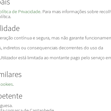
oais
olítica de Privacidade
. Para mais informações sobre recol
lítica.
lidade
operação contínua e segura, mas não garante funcioname
s, indiretos ou consequenciais decorrentes do uso da
tilizador está limitada ao montante pago pelo serviço e
milares
Cookies
.
mpetente
uguesa.
ro da comarca de Cantanhede.