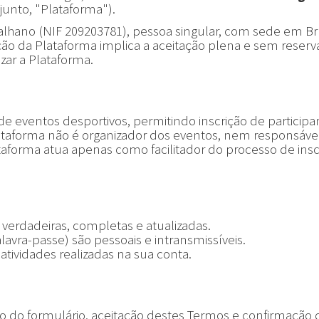
unto, "Plataforma").
alhano (NIF 209203781), pessoa singular, com sede em Br
ação da Plataforma implica a aceitação plena e sem reserv
zar a Plataforma.
e eventos desportivos, permitindo inscrição de participa
ataforma não é organizador dos eventos, nem responsáve
forma atua apenas como facilitador do processo de insc
 verdadeiras, completas e atualizadas.
lavra-passe) são pessoais e intransmissíveis.
 atividades realizadas na sua conta.
to do formulário, aceitação destes Termos e confirmação 