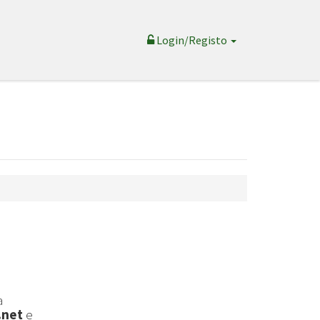
Login/Registo
a
.net
e