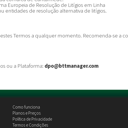
ma Europeia de Resolução de Litígios em Linha
 entidades de resolução alternativa de litígios.
erar estes Termos a qualquer momento. Recomenda-se a c
os ou a Plataforma:
dpo@bttmanager.com
Como funciona
Planos e Preços
Política de Privacidade
Termos e Condições