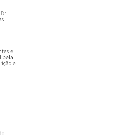
 Dr
as
ntes e
l pela
rição e
do