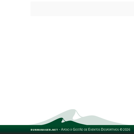
runmanager.net
-
Apoio à Gestão de Eventos Desportivos
©
2026