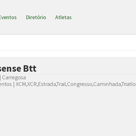
Eventos
Diretório
Atletas
ense Btt
 | Carregosa
entos | XCM,XCR,Estrada,Trail,Congresso,Caminhada,Triatlo