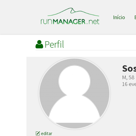
Início
Perfil
Sos
M, 58
16 ev
editar