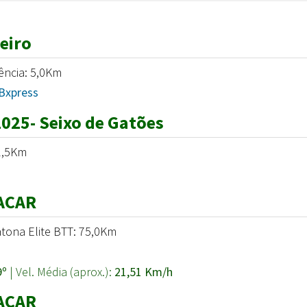
eiro
tência: 5,0Km
 Bxpress
025- Seixo de Gatões
 2,5Km
ACAR
tona Elite BTT: 75,0Km
9º
| Vel. Média (aprox.):
21,51 Km/h
ACAR