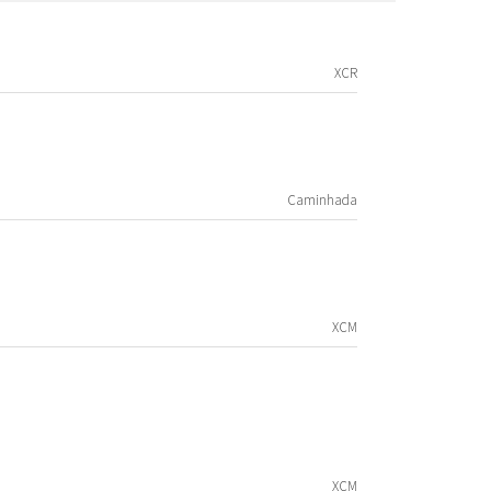
XCR
Caminhada
XCM
XCM