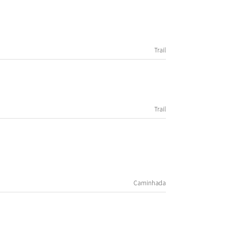
Trail
Trail
Caminhada