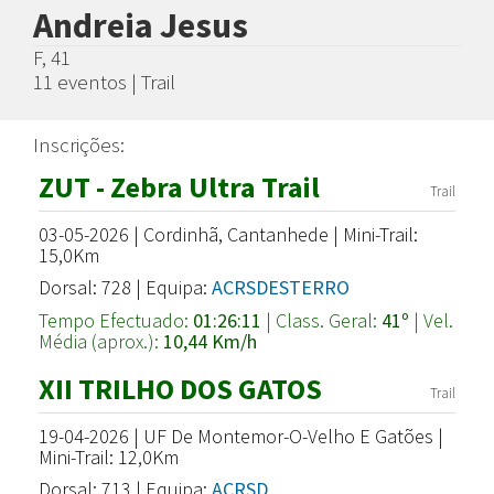
Andreia Jesus
F, 41
11 eventos | Trail
Inscrições:
ZUT - Zebra Ultra Trail
Trail
03-05-2026 | Cordinhã, Cantanhede | Mini-Trail:
15,0Km
Dorsal: 728 | Equipa:
ACRSDESTERRO
Tempo Efectuado:
01:26:11
| Class. Geral:
41º
| Vel.
Média (aprox.):
10,44 Km/h
XII TRILHO DOS GATOS
Trail
19-04-2026 | UF De Montemor-O-Velho E Gatões |
Mini-Trail: 12,0Km
Dorsal: 713 | Equipa:
ACRSD