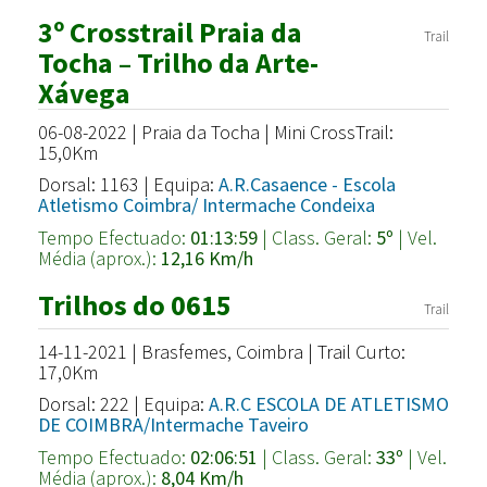
3º Crosstrail Praia da
Trail
Tocha – Trilho da Arte-
Xávega
06-08-2022 | Praia da Tocha | Mini CrossTrail:
15,0Km
Dorsal: 1163 | Equipa:
A.R.Casaence - Escola
Atletismo Coimbra/ Intermache Condeixa
Tempo Efectuado:
01:13:59
| Class. Geral:
5º
| Vel.
Média (aprox.):
12,16 Km/h
Trilhos do 0615
Trail
14-11-2021 | Brasfemes, Coimbra | Trail Curto:
17,0Km
Dorsal: 222 | Equipa:
A.R.C ESCOLA DE ATLETISMO
DE COIMBRA/Intermache Taveiro
Tempo Efectuado:
02:06:51
| Class. Geral:
33º
| Vel.
Média (aprox.):
8,04 Km/h