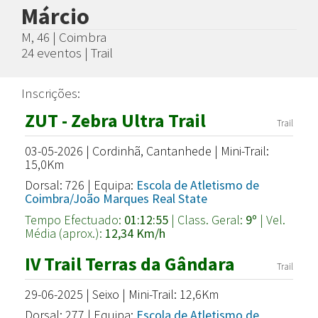
Márcio
M, 46 | Coimbra
24 eventos | Trail
Inscrições:
ZUT - Zebra Ultra Trail
Trail
03-05-2026 | Cordinhã, Cantanhede | Mini-Trail:
15,0Km
Dorsal: 726 | Equipa:
Escola de Atletismo de
Coimbra/João Marques Real State
Tempo Efectuado:
01:12:55
| Class. Geral:
9º
| Vel.
Média (aprox.):
12,34 Km/h
IV Trail Terras da Gândara
Trail
29-06-2025 | Seixo | Mini-Trail: 12,6Km
Dorsal: 277 | Equipa:
Escola de Atletismo de