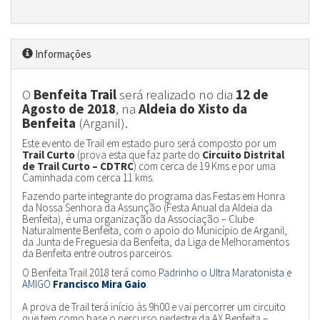
Informações
O
Benfeita Trail
será realizado no dia
12 de
Agosto de 2018
, na
Aldeia do Xisto da
Benfeita
(Arganil).
Este evento de Trail em estado puro será composto por um
Trail Curto
(prova esta que faz parte do
Circuito Distrital
de Trail Curto – CDTRC
) com cerca de 19 Kms e por uma
Caminhada com cerca 11 kms.
Fazendo parte integrante do programa das Festas em Honra
da Nossa Senhora da Assunção (Festa Anual da Aldeia da
Benfeita), é uma organização da Associação – Clube
Naturalmente Benfeita, com o apoio do Município de Arganil,
da Junta de Freguesia da Benfeita, da Liga de Melhoramentos
da Benfeita entre outros parceiros.
O Benfeita Trail 2018 terá como
Padrinho o Ultra Maratonista e
AMIGO
Francisco Mira Gaio
.
A prova de Trail terá início às 9h00 e vai percorrer um circuito
que tem como base o percurso pedestre da AX Benfeita –