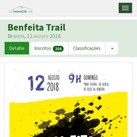
Toggl
naviga
Benfeita Trail
Benfeita, 12 agosto 2018
Detalhe
Inscritos
Classificações
256