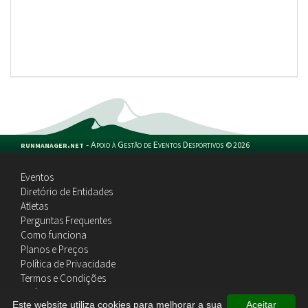
runmanager.net
-
Apoio à Gestão de Eventos Desportivos
©
2026
Eventos
Diretório de Entidades
Atletas
Perguntas Frequentes
Como funciona
Planos e Preços
Política de Privacidade
Termos e Condições
Política de Cookies
Este website utiliza cookies para melhorar a sua
Aceitar
Contactos