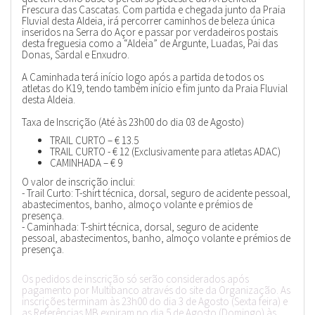
Frescura das Cascatas. Com partida e chegada junto da Praia
Fluvial desta Aldeia, irá percorrer caminhos de beleza única
inseridos na Serra do Açor e passar por verdadeiros postais
desta freguesia como a “Aldeia” de Argunte, Luadas, Pai das
Donas, Sardal e Enxudro.
A Caminhada terá início logo após a partida de todos os
atletas do K19, tendo também início e fim junto da Praia Fluvial
desta Aldeia.
Taxa de Inscrição (Até às 23h00 do dia 03 de Agosto)
TRAIL CURTO – € 13.5
TRAIL CURTO - € 12 (Exclusivamente para atletas ADAC)
CAMINHADA – € 9
O valor de inscrição inclui:
- Trail Curto: T-shirt técnica, dorsal, seguro de acidente pessoal,
abastecimentos, banho, almoço volante e prémios de
presença.
- Caminhada: T-shirt técnica, dorsal, seguro de acidente
pessoal, abastecimentos, banho, almoço volante e prémios de
presença.
Os pedidos de inscrição só serão considerados após
pagamento por Multibanco através do site da Organização. As
inscrições terminam às 23h00 do dia 3 de Agosto (Sexta feira) e
as Referências MB expiram no dia 5 de Agosto (Domingo) às