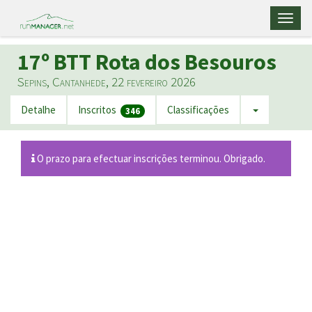
Toggl
naviga
17º BTT Rota dos Besouros
Sepins, Cantanhede, 22 fevereiro 2026
Detalhe
Inscritos
Classificações
346
O prazo para efectuar inscrições terminou. Obrigado.