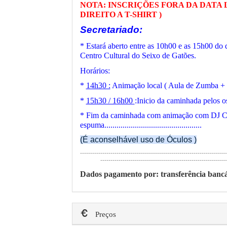
NOTA: INSCRIÇÕES FORA DA DATA LI
DIREITO A T-SHIRT )
Secretariado:
* Estará aberto entre as 10h00 e as 15h00 do 
Centro Cultural do Seixo de Gatões.
Horários:
*
14h30 :
Animação local ( Aula de Zumba + O
*
15h30 / 16h00
:Inicio da caminhada pelos os
* Fim da caminhada com animação com D
espuma................................................
(É aconselhável uso de Óculos )
------------------------------------------------------------------------
--------------------------------------------------------------
Dados pagamento por: transferência bancá
Preços