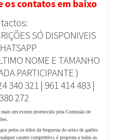
e os contatos em baixo
tactos:
CRIÇÕES SÓ DISPONIVEIS 
HATSAPP 
 ÚLTIMO NOME E TAMANHO 
ADA PARTICIPANTE )
4 340 321 | 961 414 483 | 
380 272
é mais um evento promovido pela Comissão de
ões.
os pelos os trilos da freguesia do seixo de gatões
lquer carater competitivo, é proposta a todas as