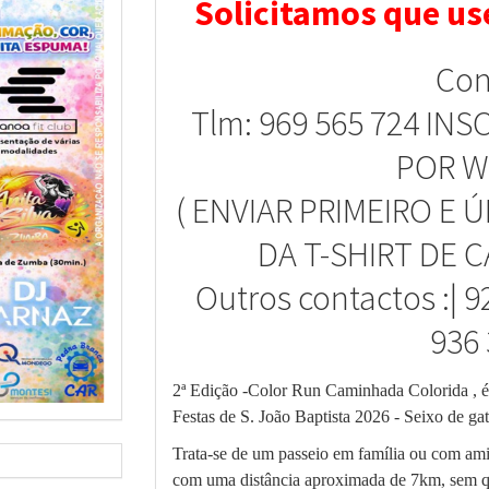
Solicitamos que us
Con
Tlm: 969 565 724 INS
POR W
( ENVIAR PRIMEIRO E
DA T-SHIRT DE C
Outros contactos :| 92
936 
2ª Edição -Color Run Caminhada Colorida
, 
Festas de S. João Baptista 2026 - Seixo de gat
Trata-se de um passeio em família ou com amig
com uma distância aproximada de 7km, sem qua