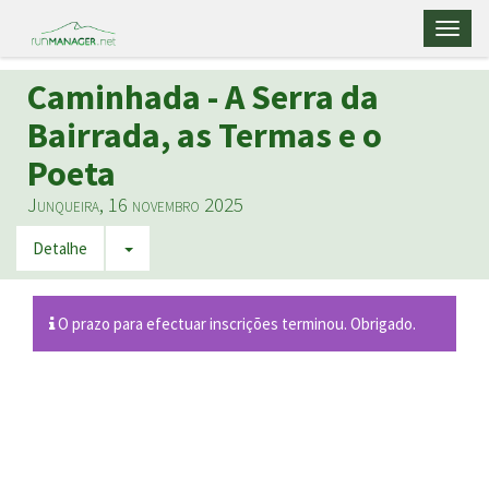
Toggl
naviga
Caminhada - A Serra da
Bairrada, as Termas e o
Poeta
Junqueira, 16 novembro 2025
Detalhe
O prazo para efectuar inscrições terminou. Obrigado.