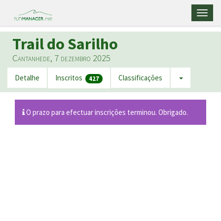
Toggl
naviga
Trail do Sarilho
Cantanhede, 7 dezembro 2025
Detalhe
Inscritos
Classificações
427
O prazo para efectuar inscrições terminou. Obrigado.