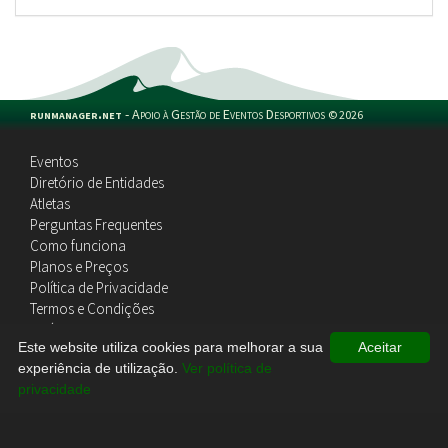
runmanager.net
-
Apoio à Gestão de Eventos Desportivos
©
2026
Eventos
Diretório de Entidades
Atletas
Perguntas Frequentes
Como funciona
Planos e Preços
Política de Privacidade
Termos e Condições
Política de Cookies
Este website utiliza cookies para melhorar a sua
Aceitar
Contactos
experiência de utilização.
Ver política de
privacidade