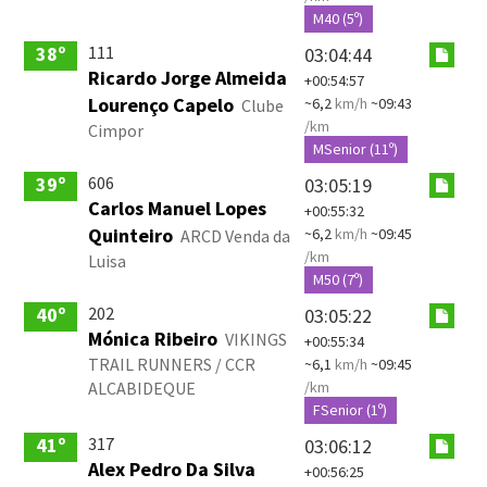
M40 (5º)
111
38º
03:04:44
Ricardo Jorge Almeida
+00:54:57
Lourenço Capelo
~6,2
km/h
~09:43
Clube
/km
Cimpor
MSenior (11º)
606
39º
03:05:19
Carlos Manuel Lopes
+00:55:32
Quinteiro
~6,2
km/h
~09:45
ARCD Venda da
/km
Luisa
M50 (7º)
202
40º
03:05:22
Mónica Ribeiro
VIKINGS
+00:55:34
TRAIL RUNNERS / CCR
~6,1
km/h
~09:45
ALCABIDEQUE
/km
FSenior (1º)
317
41º
03:06:12
Alex Pedro Da Silva
+00:56:25