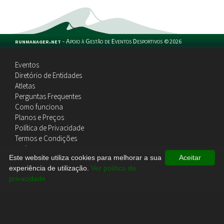
runmanager.net
-
Apoio à Gestão de Eventos Desportivos
©
2026
Eventos
Diretório de Entidades
Atletas
Perguntas Frequentes
Como funciona
Planos e Preços
Política de Privacidade
Termos e Condições
Política de Cookies
Este website utiliza cookies para melhorar a sua
Aceitar
Contactos
experiência de utilização.
Ver política de
privacidade