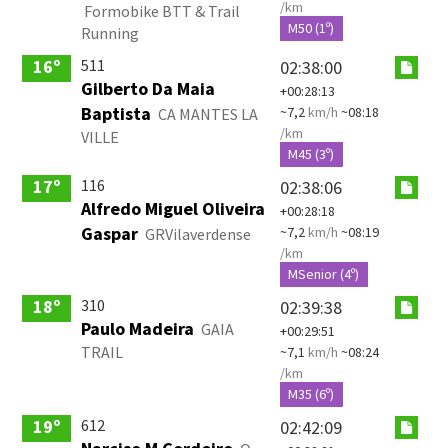
/km
Formobike BTT & Trail
M50 (1º)
Running
511
16º
02:38:00
Gilberto Da Maia
+00:28:13
Baptista
~7,2
km/h
~08:18
CA MANTES LA
/km
VILLE
M45 (3º)
116
17º
02:38:06
Alfredo Miguel Oliveira
+00:28:18
Gaspar
~7,2
km/h
~08:19
GRVilaverdense
/km
MSenior (4º)
310
18º
02:39:38
Paulo Madeira
GAIA
+00:29:51
TRAIL
~7,1
km/h
~08:24
/km
M35 (6º)
612
19º
02:42:09