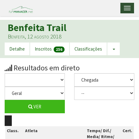
Toggl
naviga
Benfeita Trail
Benfeita, 12 agosto 2018
Detalhe
Inscritos
Classificações
256
Resultados em direto
VER
Class.
Atleta
Tempo/ Dif./
Cert.
Media/ Ritmo/