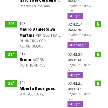
Narciso M Cordeiro
O
+00:32:21
Pastor Arrimalano
~7,0
km/h
~08:32
/km
M50 (2º)
107
20º
02:42:14
Mauro Daniel Silva
+00:32:26
Martins
~7,0
km/h
~08:32
VIKINGS TRAIL
/km
RUNNERS / CCR
MSenior (5º)
ALCABIDEQUE
314
21º
02:43:32
Bruno
ACDRS
+00:33:44
QUINHENDROS
~7,0
km/h
~08:36
/km
M35 (7º)
704
22º
02:43:35
Alberto Rodrigues
+00:33:47
AMIGOS DA AZ
~7,0
km/h
~08:36
/km
M55 (2º)