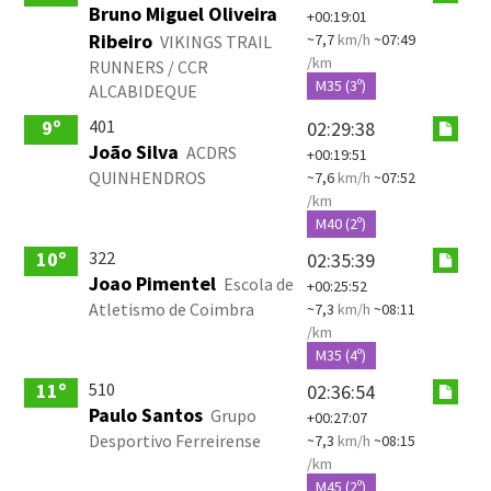
Bruno Miguel Oliveira
+00:19:01
Ribeiro
~7,7
km/h
~07:49
VIKINGS TRAIL
/km
RUNNERS / CCR
M35 (3º)
ALCABIDEQUE
401
9º
02:29:38
João Silva
ACDRS
+00:19:51
QUINHENDROS
~7,6
km/h
~07:52
/km
M40 (2º)
322
10º
02:35:39
Joao Pimentel
Escola de
+00:25:52
Atletismo de Coimbra
~7,3
km/h
~08:11
/km
M35 (4º)
510
11º
02:36:54
Paulo Santos
Grupo
+00:27:07
Desportivo Ferreirense
~7,3
km/h
~08:15
/km
M45 (2º)