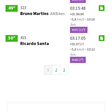
323
49º
03:15:48
Bruno Martins
AMBikes
+01:06:00
~5,8
km/h
~10:18
/km
M35 (12º)
415
50º
03:17:05
Ricardo Santa
+01:07:17
~5,8
km/h
~10:22
/km
M40 (7º)
1
2
3