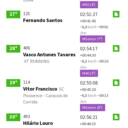
M50 (4º)
125
27º
02:51:27
Fernando Santos
+00:41:40
~6,6
km/h
~09:01
/km
MSenior (7º)
406
28º
02:54:17
Vasco Antunes Tavares
+00:44:30
VT RUNNING
~6,5
km/h
~09:10
/km
M40 (3º)
114
29º
02:55:08
Vitor Francisco
SC
+00:45:20
Povoence - Caracois de
~6,5
km/h
~09:13
Corrida
/km
MSenior (8º)
403
30º
02:56:21
Hilário Louro
+00:46:33