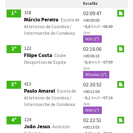
Escalão
318
1º
02:09:47
Márcio Pereira
Escola de
+00:00:00
Atletismo de Coimbra /
~8,8
km/h
~06:49
Intermarche de Condeixa
/km
M35 (1º)
122
2º
02:16:06
Filipe Costa
Clube
+00:06:18
Desportivo de Espite
~8,4
km/h
~07:09
/km
MSenior (1º)
413
3º
02:20:52
Paulo Amaral
Escola de
+00:11:04
Atletismo de Coimbra /
~8,1
km/h
~07:24
Intermarche de Condeixa
/km
M40 (1º)
124
4º
02:22:51
João Jesus
Amiciclo
+00:13:03