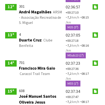
301
12º
02:36:57
André Magalhães
ARSM
+00:27:10
- Associação Recreativa de
~7,3
km/h
~08:15
S. Miguel
/km
M35 (5º)
4
13º
02:37:05
Duarte Cruz
Clube
+00:27:18
Benfeita
~7,3
km/h
~08:16
/km
MSub23 (1º)
701
14º
02:37:23
Francisco Mira Gaio
+00:27:36
Caracol Trail Team
~7,2
km/h
~08:17
/km
M55 (1º)
608
15º
02:37:34
José Manuel Santos
+00:27:47
Oliveira Jesus
~7,2
km/h
~08:17