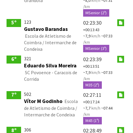
Grândola
~8,0
km/h
~07:31
/km
MSenior (2º)
123
5º
02:23:30
Gustavo Barandas
+00:13:43
Escola de Atletismo de
~7,9
km/h
~07:33
Coimbra / Intermarche de
/km
MSenior (3º)
Condeixa
321
6º
02:23:39
Eduardo Silva Moreira
+00:13:51
SC Povoence - Caracois de
~7,9
km/h
~07:33
Corrida
/km
M35 (2º)
502
7º
02:27:11
Vítor M Godinho
Escola
+00:17:24
de Atletismo de Coimbra /
~7,7
km/h
~07:44
Intermarche de Condeixa
/km
M45 (1º)
306
8º
02:28:49