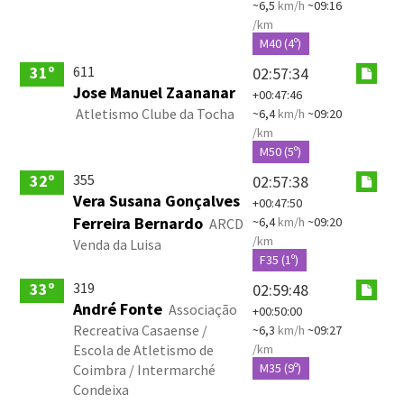
~6,5
km/h
~09:16
/km
M40 (4º)
611
31º
02:57:34
Jose Manuel Zaananar
+00:47:46
Atletismo Clube da Tocha
~6,4
km/h
~09:20
/km
M50 (5º)
355
32º
02:57:38
Vera Susana Gonçalves
+00:47:50
Ferreira Bernardo
~6,4
km/h
~09:20
ARCD
/km
Venda da Luisa
F35 (1º)
319
33º
02:59:48
André Fonte
Associação
+00:50:00
Recreativa Casaense /
~6,3
km/h
~09:27
Escola de Atletismo de
/km
M35 (9º)
Coimbra / Intermarché
Condeixa