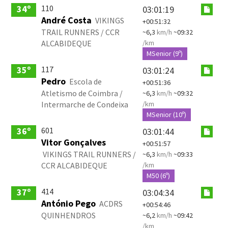
110
34º
03:01:19
André Costa
VIKINGS
+00:51:32
TRAIL RUNNERS / CCR
~6,3
km/h
~09:32
ALCABIDEQUE
/km
MSenior (9º)
117
35º
03:01:24
Pedro
Escola de
+00:51:36
Atletismo de Coimbra /
~6,3
km/h
~09:32
Intermarche de Condeixa
/km
MSenior (10º)
601
36º
03:01:44
Vitor Gonçalves
+00:51:57
VIKINGS TRAIL RUNNERS /
~6,3
km/h
~09:33
CCR ALCABIDEQUE
/km
M50 (6º)
414
37º
03:04:34
António Pego
ACDRS
+00:54:46
QUINHENDROS
~6,2
km/h
~09:42
/km