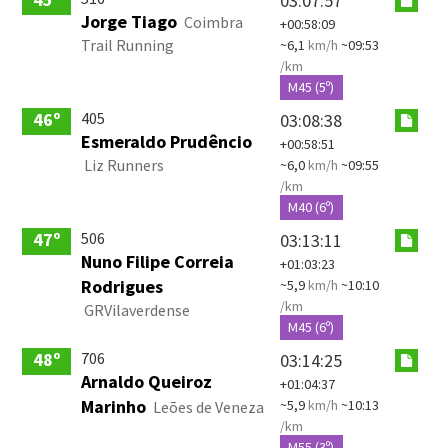
03:07:57
Jorge Tiago
Coimbra
+00:58:09
Trail Running
~6,1
km/h
~09:53
/km
M45 (5º)
405
46º
03:08:38
Esmeraldo Prudêncio
+00:58:51
Liz Runners
~6,0
km/h
~09:55
/km
M40 (6º)
506
47º
03:13:11
Nuno Filipe Correia
+01:03:23
Rodrigues
~5,9
km/h
~10:10
/km
GRVilaverdense
M45 (6º)
706
48º
03:14:25
Arnaldo Queiroz
+01:04:37
Marinho
~5,9
km/h
~10:13
Leões de Veneza
/km
M55 (3º)