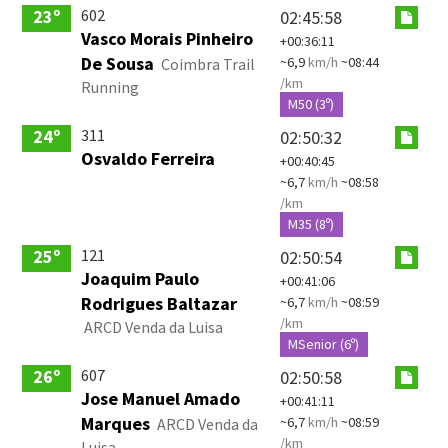
602
23º
02:45:58
Vasco Morais Pinheiro
+00:36:11
De Sousa
~6,9
km/h
~08:44
Coimbra Trail
/km
Running
M50 (3º)
311
24º
02:50:32
Osvaldo Ferreira
+00:40:45
~6,7
km/h
~08:58
/km
M35 (8º)
121
25º
02:50:54
Joaquim Paulo
+00:41:06
Rodrigues Baltazar
~6,7
km/h
~08:59
/km
ARCD Venda da Luisa
MSenior (6º)
607
26º
02:50:58
Jose Manuel Amado
+00:41:11
Marques
~6,7
km/h
~08:59
ARCD Venda da
/km
Luisa