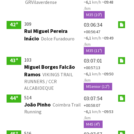
GRVilaverdense
~6,1
km/h
~09:48
/km
M35 (10º)
309
42º
03:06:34
Rui Miguel Pereira
+00:56:47
Inácio
~6,1
km/h
~09:49
Dolce Furadouro
/km
M35 (11º)
103
43º
03:07:01
Miguel Borges Falcão
+00:57:13
Ramos
~6,1
km/h
~09:50
VIKINGS TRAIL
/km
RUNNERS / CCR
MSenior (12º)
ALCABIDEQUE
514
44º
03:07:54
João Pinho
Coimbra Trail
+00:58:07
Running
~6,1
km/h
~09:53
/km
M45 (4º)
516
45º