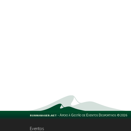
runmanager.net
-
Apoio à Gestão de Eventos Desportivos
©
2026
Eventos