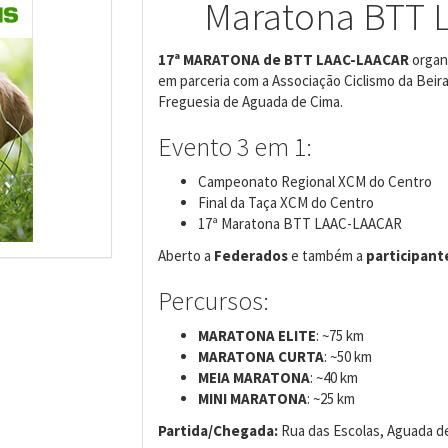
Maratona BTT 
17ª MARATONA de BTT LAAC-LAACAR
organi
em parceria com a Associação Ciclismo da Beira
Freguesia de Aguada de Cima.
Evento 3 em 1:
Campeonato Regional XCM do Centro
Final da Taça XCM do Centro
17ª Maratona BTT LAAC-LAACAR
Aberto a
Federados
e também a
participant
Percursos:
MARATONA ELITE
: ~75 km
MARATONA CURTA
: ~50 km
MEIA MARATONA
: ~40 km
MINI MARATONA
: ~25 km
Partida/Chegada:
Rua das Escolas, Aguada de