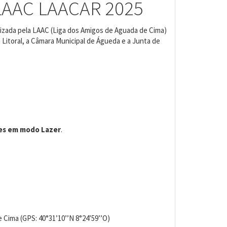
LAAC LAACAR 2025
zada pela LAAC (Liga dos Amigos de Aguada de Cima)
 Litoral, a Câmara Municipal de Águeda e a Junta de
es em modo Lazer
.
 Cima (GPS: 40°31’10’’N 8°24’59’’O)