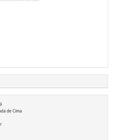
9
ada de Cima
r