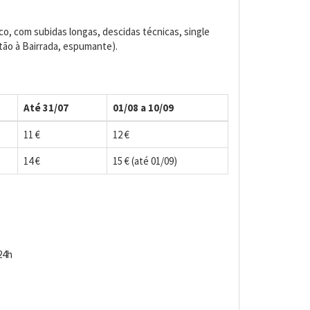
co, com subidas longas, descidas técnicas, single
itão à Bairrada, espumante).
Até 31/07
01/08 a 10/09
11 €
12 €
14 €
15 € (até 01/09)
24h