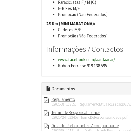
Paraciclistas F / M (C)
E-Bikes M/F
Promoção (Não Federados)
25 Km (MINI MARATONA):
Cadetes M/F
Promoção (Não Federados)
Informações / Contactos:
www.facebook.com/laac.laacar/
Ruben Ferreira: 919 138 595
Documentos
Regulamento
1202558_163550_RegulamentoBttLaacLaacar2025V2
Termo de Responsabilidade
12025424_193457_TermoDeResponsabilidade.pdf
Guia do Participante e Acompanhante
1202599_11111_GuiaDoParticipanteEAcompanhante