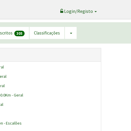
Login/Registo
nscritos
Classificações
305
ral
eral
ral
40.0Km - Geral
al
n - Escalões