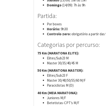
Sábado
(13/09): 16h às 19h
Domingo
(14/09): 7h às 9h
Partida:
Por boxes
Horário:
9h30
Controlo zero:
obrigatório a partir das
Categorias por percurso:
75 Km (MARATONA ELITE):
Elites/Sub23 M
Master 30/35/40/45 M
50 Km (MARATONA MASTER):
Elites/Sub23 F
Master 30/40/50/55/60 M/F
Paraciclistas M (D)
40 Km (MEIA MARATONA):
Juniores M/F
Betetistas-CPT’s M/F