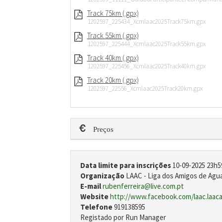
Track 75km (.gpx)
1202597_225434_Xcmlaac2025Track75km.gpx
Track 55km (.gpx)
1202597_225444_Xcmlaac2025Track55km.gpx
Track 40km (.gpx)
1202597_225456_Xcmlaac2025Track40km.gpx
Track 20km (.gpx)
1202597_22556_Xcmlaac2025Track20km.gpx
Preços
Data limite para inscrições
10-09-2025 23h5
Organização
LAAC - Liga dos Amigos de Agu
E-mail
rubenferreira@live.com.pt
Website
http://www.facebook.com/laac.laaca
Telefone
919138595
Registado por Run Manager