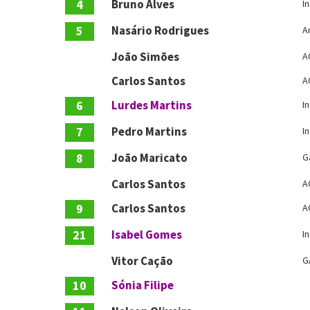
4
Bruno Alves
I
5
Nasário Rodrigues
A
João Simões
A
Carlos Santos
A
6
Lurdes Martins
I
7
Pedro Martins
I
8
João Maricato
G
Carlos Santos
A
9
Carlos Santos
A
21
Isabel Gomes
I
Vitor Cação
G
10
Sónia Filipe