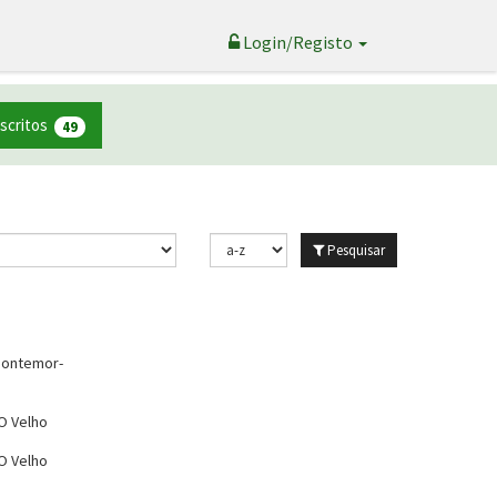
Login/Registo
nscritos
49
Pesquisar
Montemor-
O Velho
O Velho