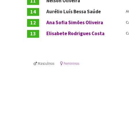
11
Nelson Oliveira
14
Aurélio Luís Bessa Saúde
A
12
Ana Sofia Simões Oliveira
C
13
Elisabete Rodrigues Costa
C
Masculinos
Femininos