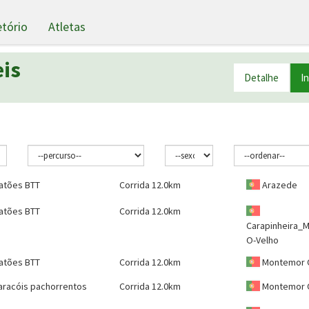
etório
Atletas
eis
Detalhe
I
atões BTT
Corrida 12.0km
Arazede
atões BTT
Corrida 12.0km
Carapinheira_
O-Velho
atões BTT
Corrida 12.0km
Montemor 
aracóis pachorrentos
Corrida 12.0km
Montemor 