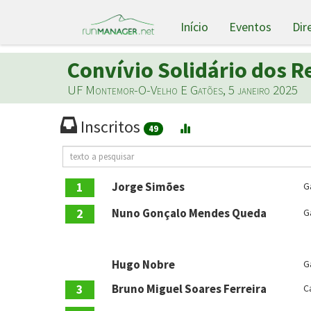
Início
Eventos
Dir
Convívio Solidário dos R
UF Montemor-O-Velho E Gatões, 5 janeiro 2025
Inscritos
49
1
Jorge Simões
G
2
Nuno Gonçalo Mendes Queda
G
Hugo Nobre
G
3
Bruno Miguel Soares Ferreira
C