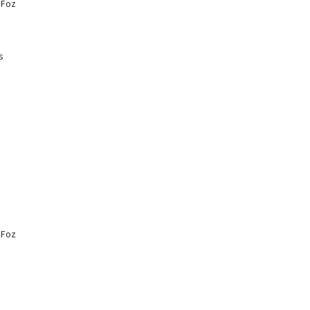
 Foz
s
 Foz