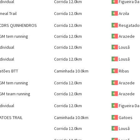
ndividual
Corrida 12.0km
Figueira Da
meal Trail
Corrida 12.0km
Arzila
CDRS QUINHENDROS
Corrida 12.0km
Resgatado
GM tem running
Corrida 12.0km
Arazede
ndividual
Corrida 12.0km
Lousã
ndividual
Corrida 12.0km
Lousã
atões BTT
Caminhada 10.0km
Ribas
GM tem running
Corrida 12.0km
Arazede
GM team running
Corrida 12.0km
Arazede
ndividual
Corrida 12.0km
Figueira Da
ATOES TRAIL
Caminhada 10.0km
Gatoes
Corrida 12.0km
Lousã