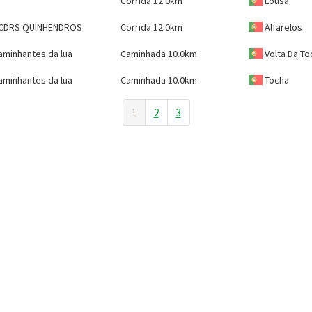
Corrida 12.0km
Lousã
CDRS QUINHENDROS
Corrida 12.0km
Alfarelos
aminhantes da lua
Caminhada 10.0km
Volta Da To
aminhantes da lua
Caminhada 10.0km
Tocha
1
2
3