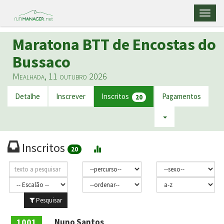
Toggl
naviga
Maratona BTT de Encostas do
Bussaco
Mealhada, 11 outubro 2026
Detalhe
Inscrever
Inscritos
Pagamentos
20
Inscritos
20
Pesquisar
1001
Nuno Santos