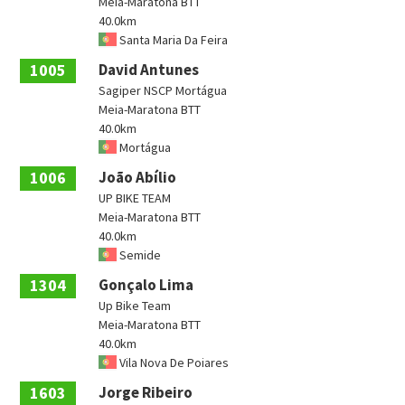
Meia-Maratona BTT
40.0km
Santa Maria Da Feira
1005
David Antunes
Sagiper NSCP Mortágua
Meia-Maratona BTT
40.0km
Mortágua
1006
João Abílio
UP BIKE TEAM
Meia-Maratona BTT
40.0km
Semide
1304
Gonçalo Lima
Up Bike Team
Meia-Maratona BTT
40.0km
Vila Nova De Poiares
1603
Jorge Ribeiro