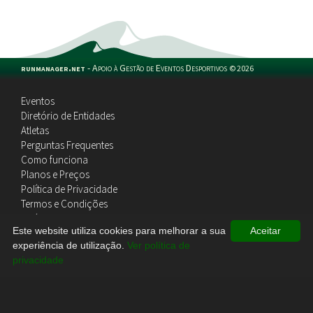
runmanager.net
-
Apoio à Gestão de Eventos Desportivos
©
2026
Eventos
Diretório de Entidades
Atletas
Perguntas Frequentes
Como funciona
Planos e Preços
Política de Privacidade
Termos e Condições
Política de Cookies
Este website utiliza cookies para melhorar a sua
Aceitar
Contactos
experiência de utilização.
Ver política de
privacidade