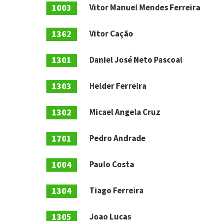
1003
Vitor Manuel Mendes Ferreira
1362
Vitor Cação
1301
Daniel José Neto Pascoal
1303
Helder Ferreira
1302
Micael Angela Cruz
1701
Pedro Andrade
1004
Paulo Costa
1304
Tiago Ferreira
1305
Joao Lucas