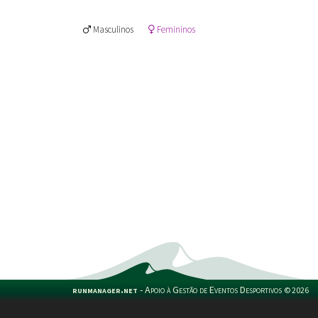
Masculinos
Femininos
runmanager.net
-
Apoio à Gestão de Eventos Desportivos
©
2026