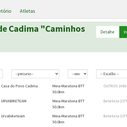
etório
Atletas
 de Cadima "Caminhos
Detalhe
I
Casa do Povo Cadima
Meia-Maratona BTT
OUTROS (Atle
50.0km
URVABIKETEAM
Meia-Maratona BTT
Betetista (CP
50.0km
Urvabiketeam
Meia-Maratona BTT
Betetista (CP
50.0km