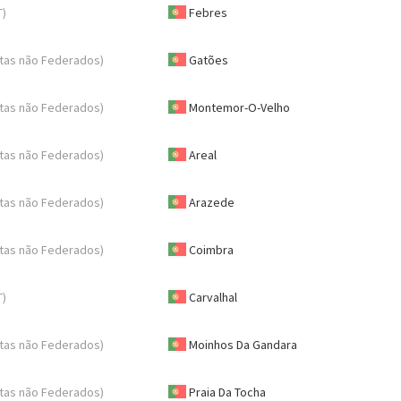
T)
Febres
tas não Federados)
Gatões
tas não Federados)
Montemor-O-Velho
tas não Federados)
Areal
tas não Federados)
Arazede
tas não Federados)
Coimbra
T)
Carvalhal
tas não Federados)
Moinhos Da Gandara
tas não Federados)
Praia Da Tocha