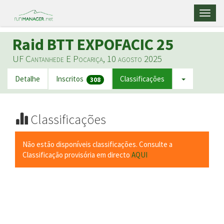
Toggl
naviga
Raid BTT EXPOFACIC 25
UF Cantanhede E Pocariça, 10 agosto 2025
Detalhe
Inscritos
Classificações
308
Classificações
Não estão disponíveis classificações. Consulte a
Classificação provisória em directo
AQUI