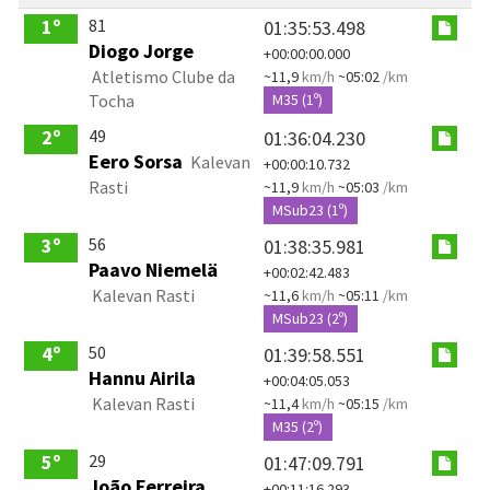
81
1º
01:35:53.498
Diogo Jorge
+00:00:00.000
Atletismo Clube da
~11,9
km/h
~05:02
/km
Tocha
M35 (1º)
49
2º
01:36:04.230
Eero Sorsa
Kalevan
+00:00:10.732
Rasti
~11,9
km/h
~05:03
/km
MSub23 (1º)
56
3º
01:38:35.981
Paavo Niemelä
+00:02:42.483
Kalevan Rasti
~11,6
km/h
~05:11
/km
MSub23 (2º)
50
4º
01:39:58.551
Hannu Airila
+00:04:05.053
Kalevan Rasti
~11,4
km/h
~05:15
/km
M35 (2º)
29
5º
01:47:09.791
João Ferreira
+00:11:16.293