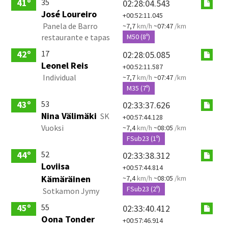
35
41º
02:28:04.543
José Loureiro
+00:52:11.045
Panela de Barro
~7,7
km/h
~07:47
/km
restaurante e tapas
M50 (8º)
17
42º
02:28:05.085
Leonel Reis
+00:52:11.587
Individual
~7,7
km/h
~07:47
/km
M35 (7º)
53
43º
02:33:37.626
Nina Välimäki
SK
+00:57:44.128
Vuoksi
~7,4
km/h
~08:05
/km
FSub23 (1º)
52
44º
02:33:38.312
Loviisa
+00:57:44.814
Kämäräinen
~7,4
km/h
~08:05
/km
FSub23 (2º)
Sotkamon Jymy
55
45º
02:33:40.412
Oona Tonder
+00:57:46.914