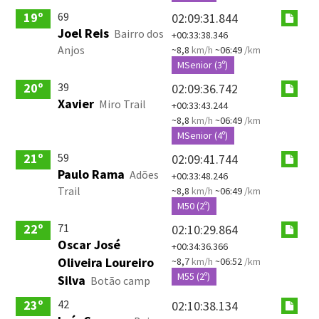
69
19º
02:09:31.844
Joel Reis
Bairro dos
+00:33:38.346
Anjos
~8,8
km/h
~06:49
/km
MSenior (3º)
39
20º
02:09:36.742
Xavier
Miro Trail
+00:33:43.244
~8,8
km/h
~06:49
/km
MSenior (4º)
59
21º
02:09:41.744
Paulo Rama
Adões
+00:33:48.246
Trail
~8,8
km/h
~06:49
/km
M50 (2º)
71
22º
02:10:29.864
Oscar José
+00:34:36.366
Oliveira Loureiro
~8,7
km/h
~06:52
/km
M55 (2º)
Silva
Botão camp
42
23º
02:10:38.134