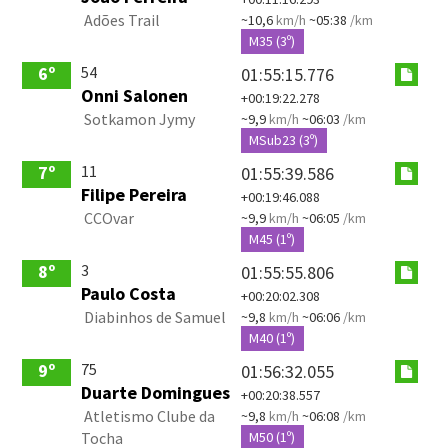
Adões Trail
~10,6
km/h
~05:38
/km
M35 (3º)
54
6º
01:55:15.776
Onni Salonen
+00:19:22.278
Sotkamon Jymy
~9,9
km/h
~06:03
/km
MSub23 (3º)
11
7º
01:55:39.586
Filipe Pereira
+00:19:46.088
CCOvar
~9,9
km/h
~06:05
/km
M45 (1º)
3
8º
01:55:55.806
Paulo Costa
+00:20:02.308
Diabinhos de Samuel
~9,8
km/h
~06:06
/km
M40 (1º)
75
9º
01:56:32.055
Duarte Domingues
+00:20:38.557
Atletismo Clube da
~9,8
km/h
~06:08
/km
Tocha
M50 (1º)