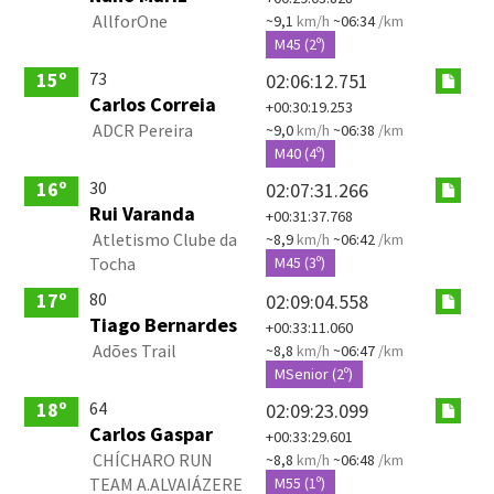
AllforOne
~9,1
km/h
~06:34
/km
M45 (2º)
73
15º
02:06:12.751
Carlos Correia
+00:30:19.253
ADCR Pereira
~9,0
km/h
~06:38
/km
M40 (4º)
30
16º
02:07:31.266
Rui Varanda
+00:31:37.768
Atletismo Clube da
~8,9
km/h
~06:42
/km
Tocha
M45 (3º)
80
17º
02:09:04.558
Tiago Bernardes
+00:33:11.060
Adões Trail
~8,8
km/h
~06:47
/km
MSenior (2º)
64
18º
02:09:23.099
Carlos Gaspar
+00:33:29.601
CHÍCHARO RUN
~8,8
km/h
~06:48
/km
TEAM A.ALVAIÁZERE
M55 (1º)