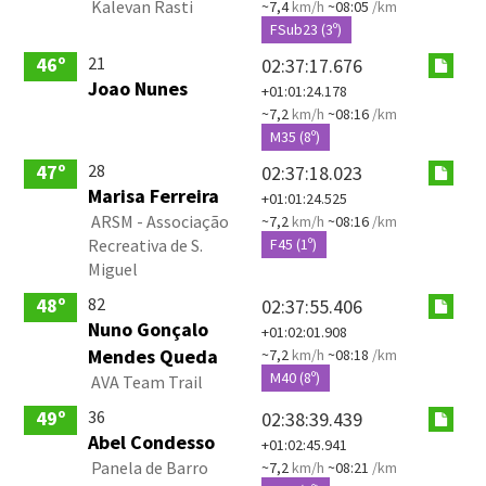
Kalevan Rasti
~7,4
km/h
~08:05
/km
FSub23 (3º)
21
46º
02:37:17.676
Joao Nunes
+01:01:24.178
~7,2
km/h
~08:16
/km
M35 (8º)
28
47º
02:37:18.023
Marisa Ferreira
+01:01:24.525
ARSM - Associação
~7,2
km/h
~08:16
/km
Recreativa de S.
F45 (1º)
Miguel
82
48º
02:37:55.406
Nuno Gonçalo
+01:02:01.908
Mendes Queda
~7,2
km/h
~08:18
/km
M40 (8º)
AVA Team Trail
36
49º
02:38:39.439
Abel Condesso
+01:02:45.941
Panela de Barro
~7,2
km/h
~08:21
/km