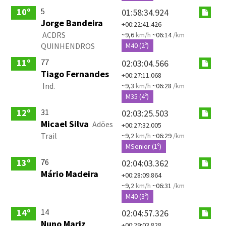
5
10º
01:58:34.924
Jorge Bandeira
+00:22:41.426
ACDRS
~9,6
km/h
~06:14
/km
QUINHENDROS
M40 (2º)
77
11º
02:03:04.566
Tiago Fernandes
+00:27:11.068
Ind.
~9,3
km/h
~06:28
/km
M35 (4º)
31
12º
02:03:25.503
Micael Silva
Adões
+00:27:32.005
Trail
~9,2
km/h
~06:29
/km
MSenior (1º)
76
13º
02:04:03.362
Mário Madeira
+00:28:09.864
~9,2
km/h
~06:31
/km
M40 (3º)
14
14º
02:04:57.326
Nuno Mariz
+00:29:03.828