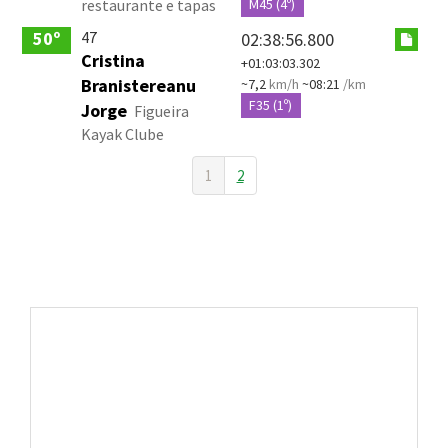
restaurante e tapas
M45 (4º)
47
50º
02:38:56.800
Cristina
+01:03:03.302
Branistereanu
~7,2
km/h
~08:21
/km
F35 (1º)
Jorge
Figueira
Kayak Clube
1
2