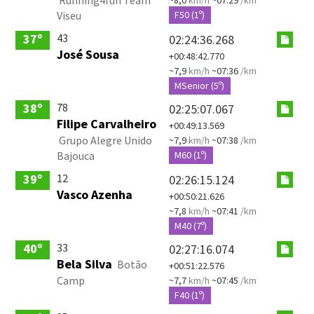
Viseu
F50 (1º)
43
37º
02:24:36.268
José Sousa
+00:48:42.770
~7,9
km/h
~07:36
/km
MSenior (5º)
78
38º
02:25:07.067
Filipe Carvalheiro
+00:49:13.569
Grupo Alegre Unido
~7,9
km/h
~07:38
/km
Bajouca
M60 (1º)
12
39º
02:26:15.124
Vasco Azenha
+00:50:21.626
~7,8
km/h
~07:41
/km
M40 (7º)
33
40º
02:27:16.074
Bela Silva
Botão
+00:51:22.576
Camp
~7,7
km/h
~07:45
/km
F40 (1º)