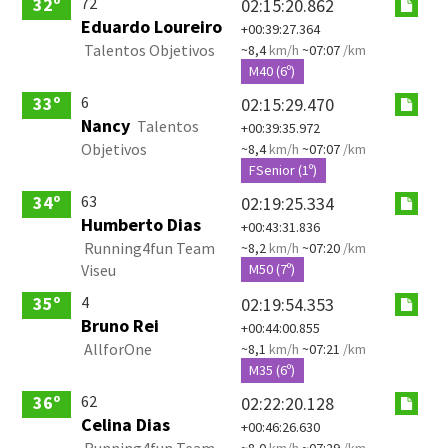
72
32º
02:15:20.862
Eduardo Loureiro
+00:39:27.364
Talentos Objetivos
~8,4
km/h
~07:07
/km
M40 (6º)
6
33º
02:15:29.470
Nancy
Talentos
+00:39:35.972
Objetivos
~8,4
km/h
~07:07
/km
FSenior (1º)
63
34º
02:19:25.334
Humberto Dias
+00:43:31.836
Running4fun Team
~8,2
km/h
~07:20
/km
Viseu
M50 (7º)
4
35º
02:19:54.353
Bruno Rei
+00:44:00.855
AllforOne
~8,1
km/h
~07:21
/km
M35 (6º)
62
36º
02:22:20.128
Celina Dias
+00:46:26.630
Running4fun Team
~8,0
km/h
~07:29
/km