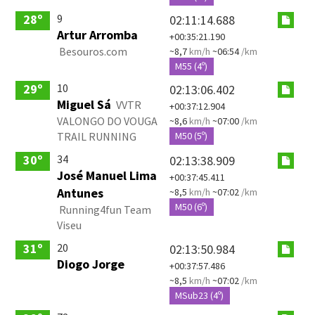
9
28º
02:11:14.688
Artur Arromba
+00:35:21.190
Besouros.com
~8,7
km/h
~06:54
/km
M55 (4º)
10
29º
02:13:06.402
Miguel Sá
VVTR
+00:37:12.904
VALONGO DO VOUGA
~8,6
km/h
~07:00
/km
TRAIL RUNNING
M50 (5º)
34
30º
02:13:38.909
José Manuel Lima
+00:37:45.411
Antunes
~8,5
km/h
~07:02
/km
M50 (6º)
Running4fun Team
Viseu
20
31º
02:13:50.984
Diogo Jorge
+00:37:57.486
~8,5
km/h
~07:02
/km
MSub23 (4º)