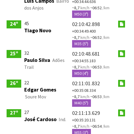
Luís Campos
Bairro
+00:34:44.636
dos Anjos
~8,7
km/h
~06:52
/km
M50 (3º)
45
24º
02:10:42.898
Tiago Novo
+00:34:49.400
~8,7
km/h
~06:52
/km
M35 (5º)
32
25º
02:10:48.681
Paulo Silva
Adões
+00:34:55.183
Trail
~8,7
km/h
~06:53
/km
M50 (4º)
22
26º
02:11:01.832
Edgar Gomes
+00:35:08.334
Soure Mov
~8,7
km/h
~06:53
/km
M40 (5º)
27
27º
02:11:13.629
José Cardoso
Ind.
+00:35:20.131
~8,7
km/h
~06:54
/km
M55 (3º)