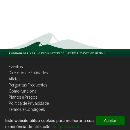
runmanager.net
-
Apoio à Gestão de Eventos Desportivos
©
2026
Eventos
Diretório de Entidades
Atletas
Perguntas Frequentes
Como funciona
Planos e Preços
Política de Privacidade
Termos e Condições
Política de Cookies
Este website utiliza cookies para melhorar a sua
Aceitar
Contactos
experiência de utilização.
Ver política de