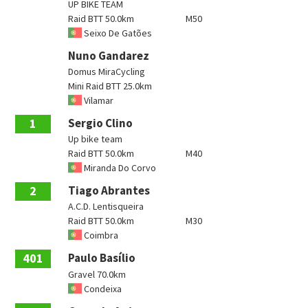
UP BIKE TEAM
Raid BTT 50.0km
M50
Seixo De Gatões
Nuno Gandarez
Domus MiraCycling
Mini Raid BTT 25.0km
Vilamar
1
Sergio Clino
Up bike team
Raid BTT 50.0km
M40
Miranda Do Corvo
2
Tiago Abrantes
A.C.D. Lentisqueira
Raid BTT 50.0km
M30
Coimbra
401
Paulo Basílio
Gravel 70.0km
Condeixa