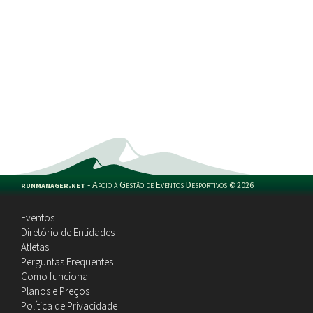
runmanager.net
-
Apoio à Gestão de Eventos Desportivos
©
2026
Eventos
Diretório de Entidades
Atletas
Perguntas Frequentes
Como funciona
Planos e Preços
Política de Privacidade