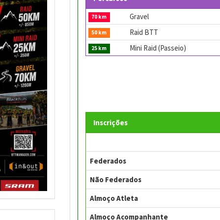
Gravel
70 km
Raid BTT
50 km
Mini Raid (Passeio)
25 km
Inscrições
Federados
Não Federados
Almoço Atleta
Almoço Acompanhante