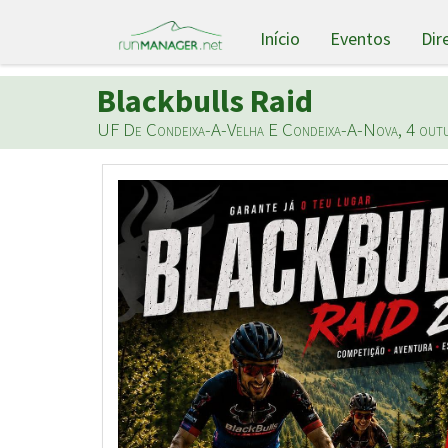
Início
Eventos
Dir
Blackbulls Raid
UF De Condeixa-A-Velha E Condeixa-A-Nova, 4 out