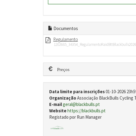
Documentos
Regulamento
1202685_34354_RegulamentoRaidBttBlackbulls2026
Preços
Data limite para inscrições
01-10-2026 23h5
Organização
Associação BlackBulls Cycling
E-mail
geral@blackbulls.pt
Website
https://blackbulls.pt
Registado por Run Manager