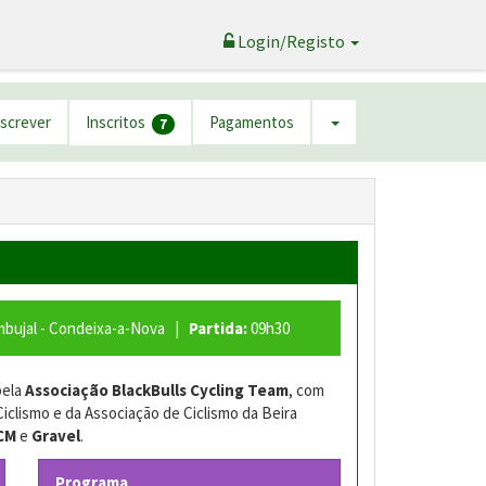
Login/Registo
nscrever
Inscritos
Pagamentos
7
bujal - Condeixa-a-Nova |
Partida:
09h30
pela
Associação BlackBulls Cycling Team
, com
lismo e da Associação de Ciclismo da Beira
CM
e
Gravel
.
Programa