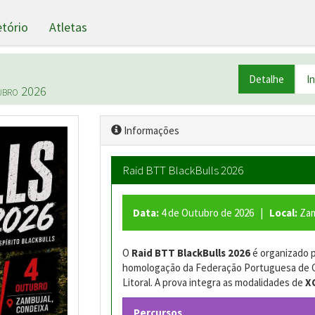
etório
Atletas
Detalhe
I
ubro 2026
Informações
Raid BTT BlackBulls 2026
Data:
4 de Outubro de 2026 |
Local:
Zam
O
Raid BTT BlackBulls 2026
é organizado 
homologação da Federação Portuguesa de Cic
Litoral. A prova integra as modalidades de
X
Percursos