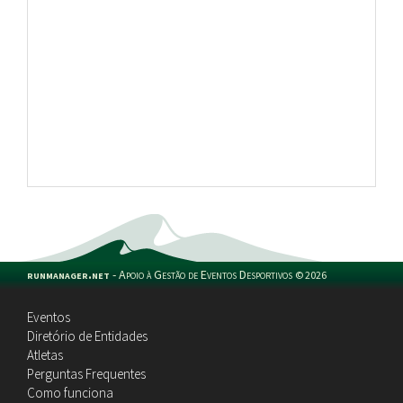
runmanager.net
-
Apoio à Gestão de Eventos Desportivos
©
2026
Eventos
Diretório de Entidades
Atletas
Perguntas Frequentes
Como funciona