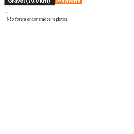
Gravel (70.0 km)
Provisório
_
Não foram encontrados registos.