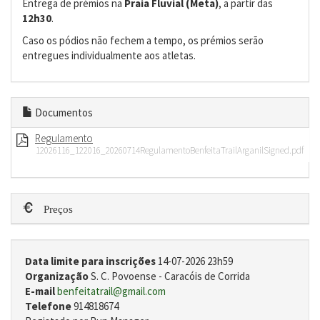
Entrega de prémios na
Praia Fluvial (Meta)
, a partir das
12h30
.
Caso os pódios não fechem a tempo, os prémios serão
entregues individualmente aos atletas.
Documentos
Regulamento
12026116_122016_20260714RegulamentoBenfeitaTrailArganilSigned.pdf
Preços
Data limite para inscrições
14-07-2026 23h59
Organização
S. C. Povoense - Caracóis de Corrida
E-mail
benfeitatrail@gmail.com
Telefone
914818674