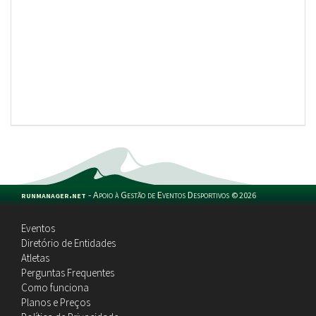
runmanager.net
-
Apoio à Gestão de Eventos Desportivos
©
2026
Eventos
Diretório de Entidades
Atletas
Perguntas Frequentes
Como funciona
Planos e Preços